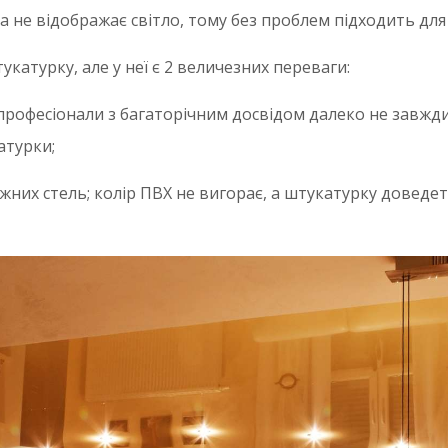
а не відображає світло, тому без проблем підходить для 
катурку, але у неї є 2 величезних переваги:
 професіонали з багаторічним досвідом далеко не завжд
атурки;
тяжних стель; колір ПВХ не вигорає, а штукатурку доведе