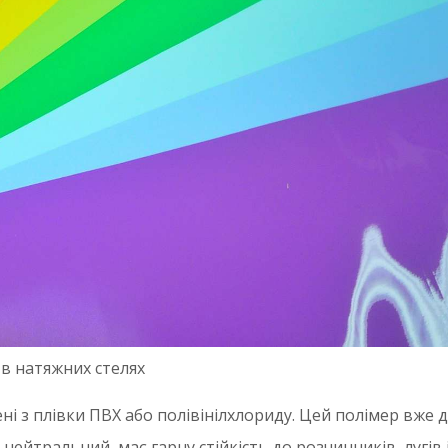
в натяжних стелях
ні з плівки ПВХ або полівінілхлориду. Цей полімер вже
но нейтральний, має гарну стійкість до розчинників, лугів