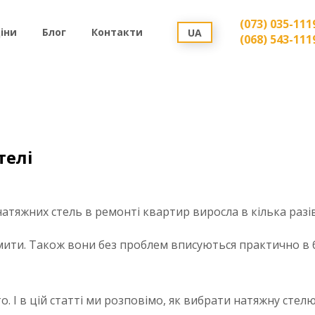
(073) 035-111
іни
Блог
Контакти
UA
(068) 543-111
телі
натяжних стель в ремонті квартир виросла в кілька разів
о мити. Також вони без проблем вписуються практично в 
о. І в цій статті ми розповімо, як вибрати натяжну стелю