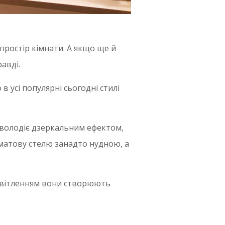
простір кімнати. А якщо ще й
авді.
в усі популярні сьогодні стилі
 володіє дзеркальним ефектом,
 матову стелю занадто нудною, а
 освітленням вони створюють