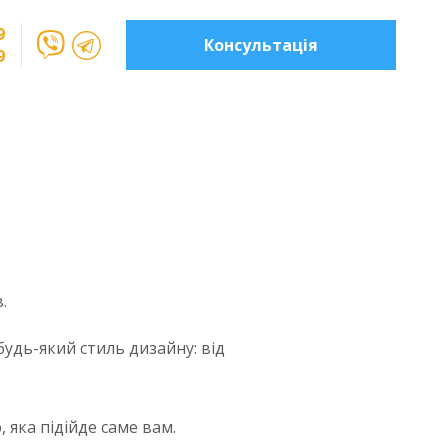
9
Консультація
9
.
будь-який стиль дизайну: від
, яка підійде саме вам.