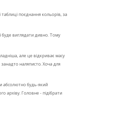
і таблиці поєднання кольорів, за
і буде виглядати дивно. Тому
ладніша, але це відкриває масу
 занадто наляписто. Хоча для
ти абсолютно будь-який
го архіву. Головне - підібрати