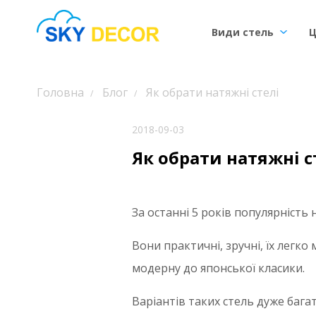
Види стель
Ц
Головна
Блог
Як обрати натяжні стелі
2018-09-03
Як обрати натяжні с
За останні 5 років популярність 
Вони практичні, зручні, їх легк
модерну до японської класики.
Варіантів таких стель дуже багат