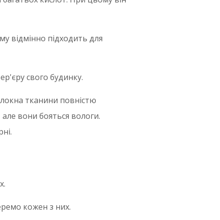
му відмінно підходить для
ер'єру свого будинку.
волокна тканини повністю
але вони бояться вологи.
ні.
х.
еремо кожен з них.