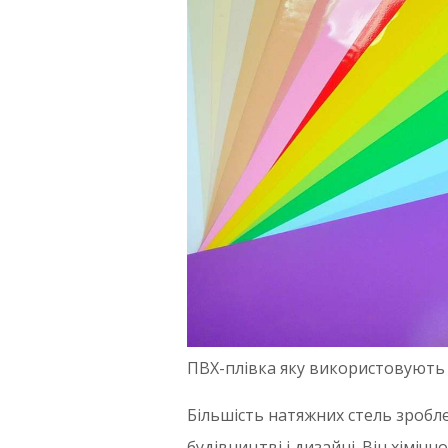
ПВХ-плівка яку використовують 
Більшість натяжних стель зробле
будівництві і дизайні. Він хіміч