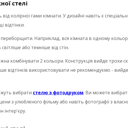
ної стелі
 від колірної гами кімнати. У дизайні навіть є спеціальн
і відтінки.
е переборщити. Наприклад, вся кімната в одному кольор
 світліше або темніше від стін.
жна комбінувати 2 кольори. Конструкція вийде трохи ск
ьше відтінків використовувати не рекомендуємо - вийде
ожуть вибрати
стелю з фотодруком
. Ви можете вибра
цени з улюбленого фільму або навіть фотографії з власно
н інтер'єру.