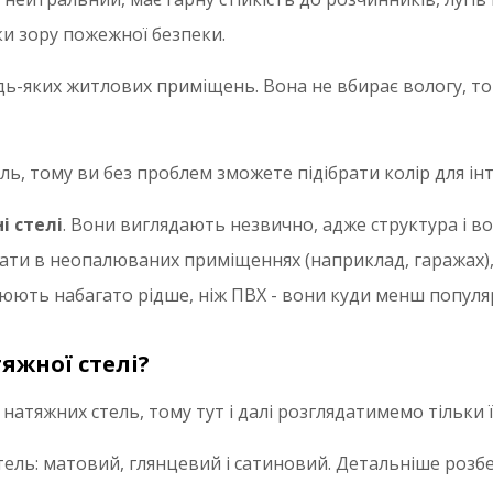
ки зору пожежної безпеки.
удь-яких житлових приміщень. Вона не вбирає вологу, то
ель, тому ви без проблем зможете підібрати колір для інт
і стелі
. Вони виглядають незвично, адже структура і 
ати в неопалюваних приміщеннях (наприклад, гаражах), 
люють набагато рідше, ніж ПВХ - вони куди менш популяр
яжної стелі?
натяжних стель, тому тут і далі розглядатимемо тільки ї
тель: матовий, глянцевий і сатиновий. Детальніше розб