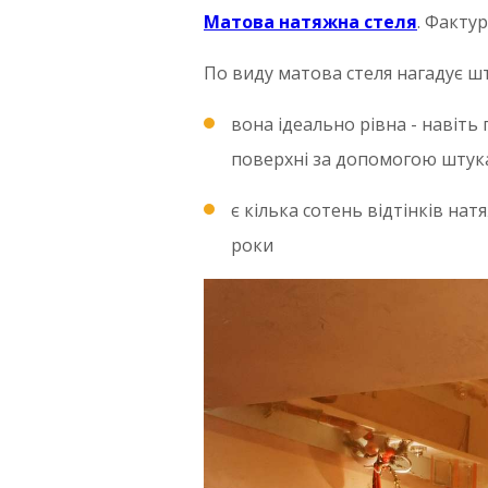
Матова натяжна стеля
. Фактур
По виду матова стеля нагадує шту
вона ідеально рівна - навіть
поверхні за допомогою штук
є кілька сотень відтінків на
роки