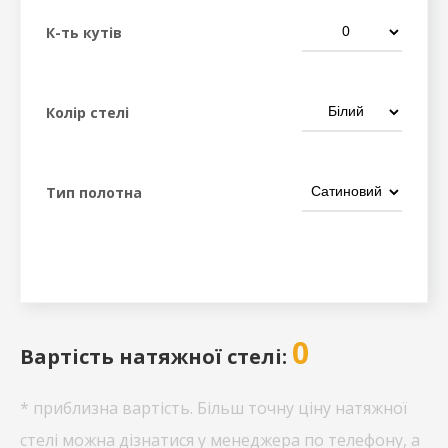
К-ть кутів
Колір стелі
Тип полотна
0
Вартість натяжної стелі:
* приблизна вартість. Більш точну ціну натяжної
стелі можна дізнатися у менеджера по телефону, а