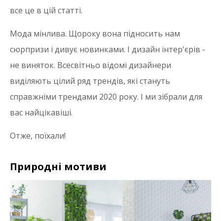
все це в цій статті.
Мода мінлива. Щороку вона підносить нам
сюрпризи і дивує новинками. І дизайн інтер'єрів -
не виняток. Всесвітньо відомі дизайнери
виділяють цілий ряд трендів, які стануть
справжніми трендами 2020 року. І ми зібрали для
вас найцікавіші.
Отже, поїхали!
Природні мотиви