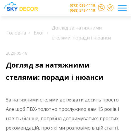
(073) 035-1119
(068) 543-1119
Догляд за натяжними
Головна
Блог
стелями: поради і нюанси
2020-05-18
Догляд за натяжними
стелями: поради і нюанси
За натяжними стелями доглядати досить просто.
Але щоб ПВХ-полотно прослужило вам 15 років і
навіть більше, потрібно дотримуватися простих
рекомендацій, про які ми розповімо в цій статті.