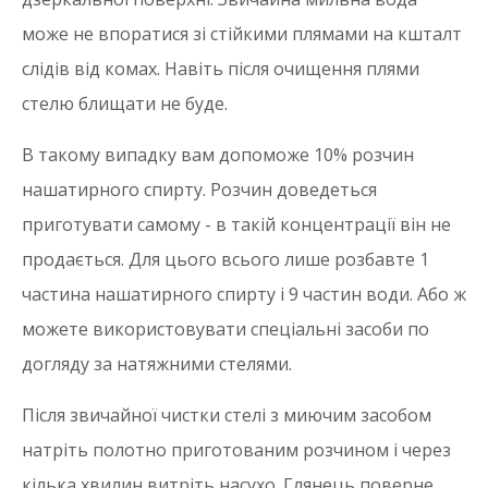
може не впоратися зі стійкими плямами на кшталт
слідів від комах. Навіть після очищення плями
стелю блищати не буде.
В такому випадку вам допоможе 10% розчин
нашатирного спирту. Розчин доведеться
приготувати самому - в такій концентрації він не
продається. Для цього всього лише розбавте 1
частина нашатирного спирту і 9 частин води. Або ж
можете використовувати спеціальні засоби по
догляду за натяжними стелями.
Після звичайної чистки стелі з миючим засобом
натріть полотно приготованим розчином і через
кілька хвилин витріть насухо. Глянець поверне