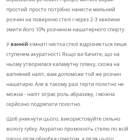
простий: просто потрібно нанести мильний
розчин на поверхню стелі і через 2-3 хвилини
змити його 10% розчином нашатирного спирту.
У
ванній
кімнаті чистка стелі відрізняється лише
ступенем акуратності. Якщо ви бачите, що на
ньому утворилася каламутну плівку, схожа на
вапняний наліт, вам допоможе той же розчин
нашатирю. Але в такому разі терти полотно не
можна - наліт зіграє роль абразиву, і можна
серйозно подряпати полотно.
Щоб уникнути цього, використовуйте сильно
вологу губку. Акуратно промокніть стелю по всій
площі після обробки спиртом, а після цього