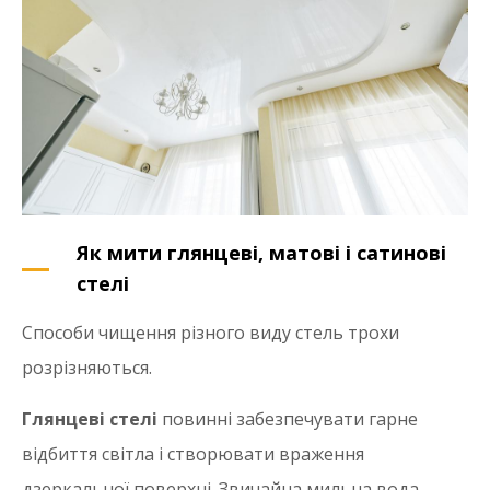
Як мити глянцеві, матові і сатинові
стелі
Способи чищення різного виду стель трохи
розрізняються.
Глянцеві стелі
повинні забезпечувати гарне
відбиття світла і створювати враження
дзеркальної поверхні. Звичайна мильна вода